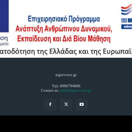
aigiovoice.gr
Τηλ. 6980794806
Contact us:
info@aigiovoice.gr