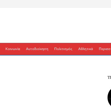
Κοινωνία
Αυτοδιοίκηση
Πολιτισμός
Αθλητικά
Περισσ
Τ