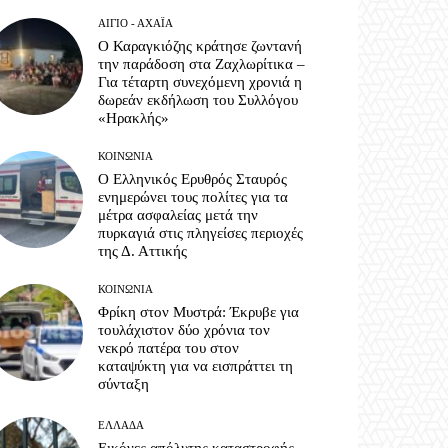
ΑΊΓΙΟ - ΑΧΑΪ́Α
Ο Καραγκιόζης κράτησε ζωντανή
την παράδοση στα Ζαχλωρίτικα –
Για τέταρτη συνεχόμενη χρονιά η
δωρεάν εκδήλωση του Συλλόγου
«Ηρακλής»
ΚΟΙΝΩΝΊΑ
Ο Ελληνικός Ερυθρός Σταυρός
ενημερώνει τους πολίτες για τα
μέτρα ασφαλείας μετά την
πυρκαγιά στις πληγείσες περιοχές
της Δ. Αττικής
ΚΟΙΝΩΝΊΑ
Φρίκη στον Μυστρά: Έκρυβε για
τουλάχιστον δύο χρόνια τον
νεκρό πατέρα του στον
καταψύκτη για να εισπράττει τη
σύνταξη
ΕΛΛΆΔΑ