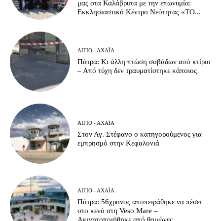
μας στα Καλάβρυτα με την επωνυμία:
Εκκλησιαστικό Κέντρο Νεότητας «ΤΟ...
ΑΊΓΙΟ - ΑΧΑΪ́Α
Πάτρα: Κι άλλη πτώση σοβάδων από κτίριο
– Από τύχη δεν τραυματίστηκε κάποιος
ΑΊΓΙΟ - ΑΧΑΪ́Α
Στον Αγ. Στέφανο ο κατηγορούμενος για
εμπρησμό στην Κεφαλονιά
ΑΊΓΙΟ - ΑΧΑΪ́Α
Πάτρα: 56χρονος αποπειράθηκε να πέσει
στο κενό στη Veso Mare –
Ακινητοποιήθηκε από θαμώνες