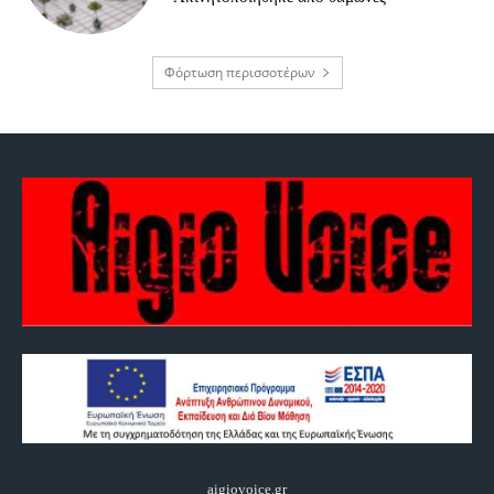
Φόρτωση περισσοτέρων
aigiovoice.gr