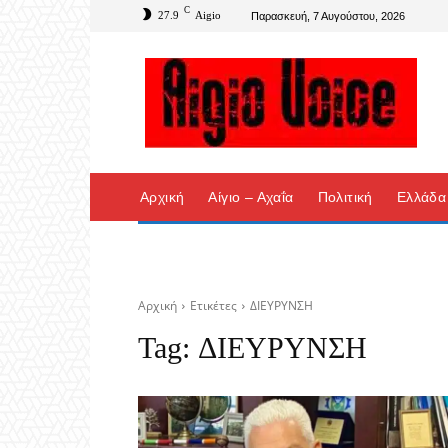
C
27.9
Aigio
Παρασκευή, 7 Αυγούστου, 2026
Αρχική
Αίγιο – Αχαΐα
Πολιτική
Ελλάδα
Αρχική
Ετικέτες
ΔΙΕΥΡΥΝΣΗ
Tag:
ΔΙΕΥΡΥΝΣΗ