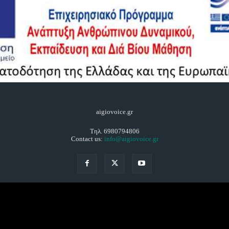
aigiovoice.gr
Τηλ. 6980794806
Contact us:
info@aigiovoice.gr