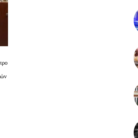
 προ
κών