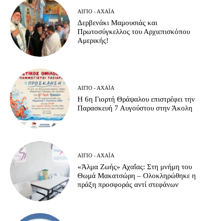
ΑΊΓΙΟ - ΑΧΑΪ́Α
Δερβενάκι Μαμουσιάς και
Πρωτοσύγκελλος του Αρχιεπισκόπου
Αμερικής!
ΑΊΓΙΟ - ΑΧΑΪ́Α
Η 6η Γιορτή Θράψαλου επιστρέφει την
Παρασκευή 7 Αυγούστου στην Άκολη
ΑΊΓΙΟ - ΑΧΑΪ́Α
«Άλμα Ζωής» Αχαΐας: Στη μνήμη του
Θωμά Μακατσώρη – Ολοκληρώθηκε η
πράξη προσφοράς αντί στεφάνων