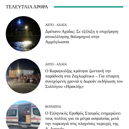
ΤΕΛΕΥΤΑΊΑ ΆΡΘΡΑ
ΑΊΓΙΟ - ΑΧΑΪ́Α
Δρέπανο Αχαΐας: Σε εξέλιξη η επιχείρηση
αποκόλλησης θαλαμηγού στην
Αμμόγλωσσα
ΑΊΓΙΟ - ΑΧΑΪ́Α
Ο Καραγκιόζης κράτησε ζωντανή την
παράδοση στα Ζαχλωρίτικα – Για τέταρτη
συνεχόμενη χρονιά η δωρεάν εκδήλωση του
Συλλόγου «Ηρακλής»
ΚΟΙΝΩΝΊΑ
Ο Ελληνικός Ερυθρός Σταυρός ενημερώνει
τους πολίτες για τα μέτρα ασφαλείας μετά
την πυρκαγιά στις πληγείσες περιοχές της
Δ. Αττικής