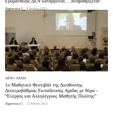
Ερυμάνθειας ΔΕΝ καταργείται… Αναβαθμίζεται”
Aigiovoice 1
-
9 Ιουλίου 2025
ΑΊΓΙΟ - ΑΧΑΪ́Α
1ο Μαθητικό Φεστιβάλ της Διεύθυνσης
Δευτεροβάθμιας Εκπαίδευσης Αχαΐας με θέμα –
“Ενεργός και Αλληλέγγυος Μαθητής Πολίτης”
Aigiovoice 1
-
13 Μαΐου 2025