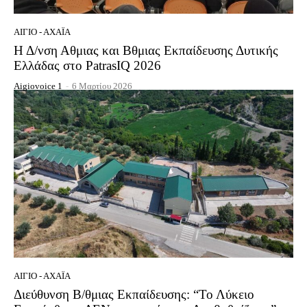
ΑΊΓΙΟ - ΑΧΑΪ́Α
Η Δ/νση Αθμιας και Βθμιας Εκπαίδευσης Δυτικής
Ελλάδας στο PatrasIQ 2026
Aigiovoice 1
-
6 Μαρτίου 2026
ΑΊΓΙΟ - ΑΧΑΪ́Α
Διεύθυνση Β/θμιας Εκπαίδευσης: “Το Λύκειο