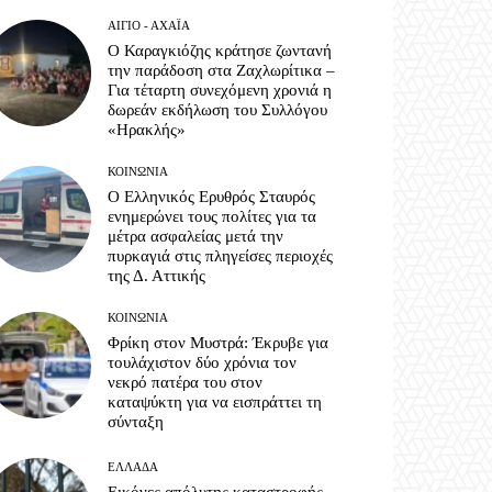
ΑΊΓΙΟ - ΑΧΑΪ́Α
Ο Καραγκιόζης κράτησε ζωντανή
την παράδοση στα Ζαχλωρίτικα –
Για τέταρτη συνεχόμενη χρονιά η
δωρεάν εκδήλωση του Συλλόγου
«Ηρακλής»
ΚΟΙΝΩΝΊΑ
Ο Ελληνικός Ερυθρός Σταυρός
ενημερώνει τους πολίτες για τα
μέτρα ασφαλείας μετά την
πυρκαγιά στις πληγείσες περιοχές
της Δ. Αττικής
ΚΟΙΝΩΝΊΑ
Φρίκη στον Μυστρά: Έκρυβε για
τουλάχιστον δύο χρόνια τον
νεκρό πατέρα του στον
καταψύκτη για να εισπράττει τη
σύνταξη
ΕΛΛΆΔΑ