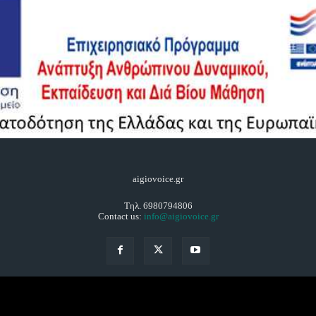
aigiovoice.gr
Τηλ. 6980794806
Contact us:
info@aigiovoice.gr