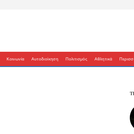
Κοινωνία
Αυτοδιοίκηση
Πολιτισμός
Αθλητικά
Περισσ
Τ