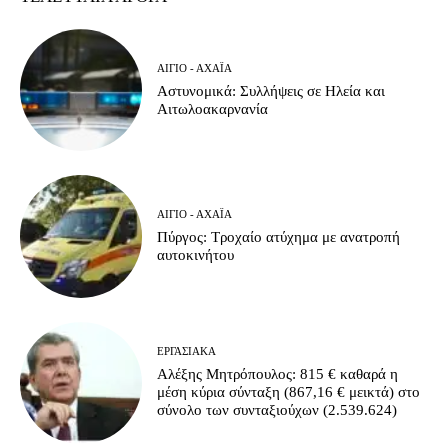
ΑΊΓΙΟ - ΑΧΑΪ́Α
Αστυνομικά: Συλλήψεις σε Ηλεία και
Αιτωλοακαρνανία
ΑΊΓΙΟ - ΑΧΑΪ́Α
Πύργος: Τροχαίο ατύχημα με ανατροπή
αυτοκινήτου
ΕΡΓΑΣΙΑΚΆ
Αλέξης Μητρόπουλος: 815 € καθαρά η
μέση κύρια σύνταξη (867,16 € μεικτά) στο
σύνολο των συνταξιούχων (2.539.624)