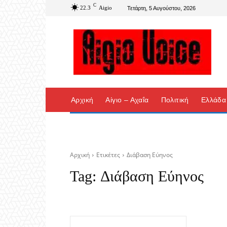
C
22.3
Aigio
Τετάρτη, 5 Αυγούστου, 2026
Αρχική
Αίγιο – Αχαΐα
Πολιτική
Ελλάδα
Αρχική
Ετικέτες
Διάβαση Εύηνος
Tag:
Διάβαση Εύηνος