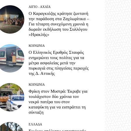
ΑΊΓΙΟ - ΑΧΑΪ́Α
Ο Καραγκιόζης κράτησε ζωντανή
την παράδοση στα Ζαχλωρίτικα –
Για τέταρτη συνεχόμενη χρονιά η
δωρεάν εκδήλωση του Συλλόγου
«Ηρακλής»
ΚΟΙΝΩΝΊΑ
Ο Ελληνικός Ερυθρός Σταυρός
ενημερώνει τους πολίτες για τα
μέτρα ασφαλείας μετά την
πυρκαγιά στις πληγείσες περιοχές
της Δ. Αττικής
ΚΟΙΝΩΝΊΑ
Φρίκη στον Μυστρά: Έκρυβε για
τουλάχιστον δύο χρόνια τον
νεκρό πατέρα του στον
καταψύκτη για να εισπράττει τη
σύνταξη
ΕΛΛΆΔΑ