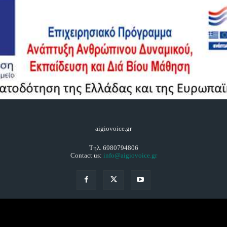
aigiovoice.gr
Τηλ. 6980794806
Contact us:
info@aigiovoice.gr