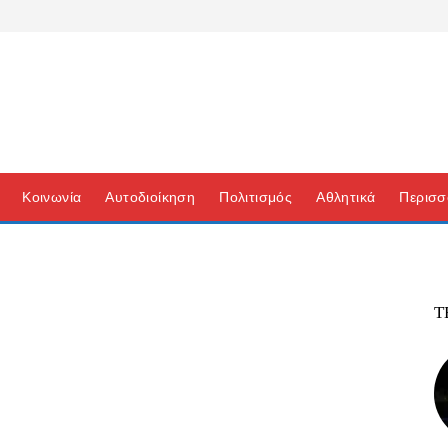
Κοινωνία
Αυτοδιοίκηση
Πολιτισμός
Αθλητικά
Περισσ
Τ