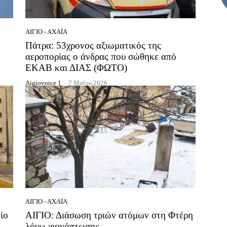
ΑΊΓΙΟ - ΑΧΑΪ́Α
Πάτρα: 53χρονος αξιωματικός της
αεροπορίας ο άνδρας που σώθηκε από
ΕΚΑΒ και ΔΙΑΣ (ΦΩΤΟ)
Aigiovoice 1
-
7 Μαΐου 2026
ΑΊΓΙΟ - ΑΧΑΪ́Α
ίο
ΑΙΓΙΟ: Διάσωση τριών ατόμων στη Φτέρη
λόγω χιονόπτωσης