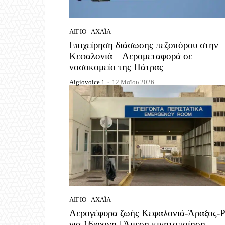
ΑΊΓΙΟ - ΑΧΑΪ́Α
Επιχείρηση διάσωσης πεζοπόρου στην
Κεφαλονιά – Αερομεταφορά σε
νοσοκομείο της Πάτρας
Aigiovoice 1
-
12 Μαΐου 2026
ΑΊΓΙΟ - ΑΧΑΪ́Α
Αερογέφυρα ζωής Κεφαλονιά-Άραξος-Ρ
για 16χρονη | Άμεση κινητοποίηση