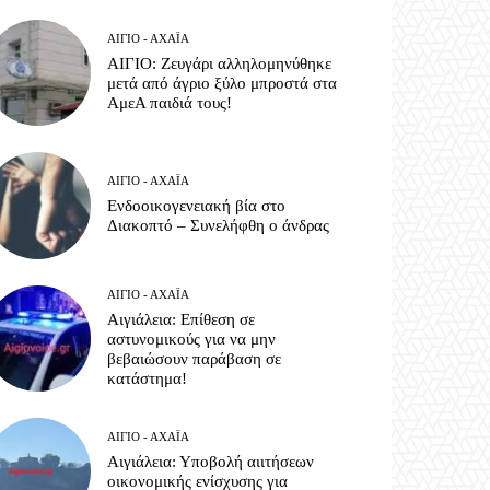
ΑΊΓΙΟ - ΑΧΑΪ́Α
ΑΙΓΙΟ: Ζευγάρι αλληλομηνύθηκε
μετά από άγριο ξύλο μπροστά στα
ΑμεΑ παιδιά τους!
ΑΊΓΙΟ - ΑΧΑΪ́Α
Ενδοοικογενειακή βία στο
Διακοπτό – Συνελήφθη ο άνδρας
ΑΊΓΙΟ - ΑΧΑΪ́Α
Αιγιάλεια: Επίθεση σε
αστυνομικούς για να μην
βεβαιώσουν παράβαση σε
κατάστημα!
ΑΊΓΙΟ - ΑΧΑΪ́Α
Αιγιάλεια: Υποβολή αιιτήσεων
οικονομικής ενίσχυσης για