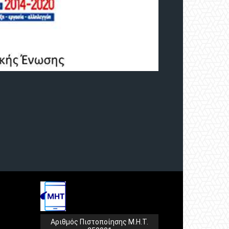
Αριθμός Πιστοποίησης Μ.Η.Τ.