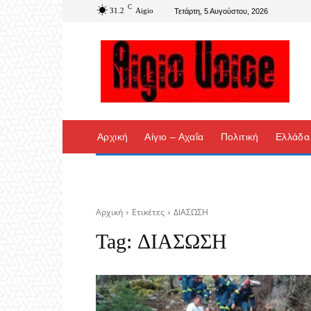
C
31.2
Aigio
Τετάρτη, 5 Αυγούστου, 2026
Αρχική
Αίγιο – Αχαΐα
Πολιτική
Ελλάδα
Αρχική
Ετικέτες
ΔΙΑΣΩΣΗ
Tag:
ΔΙΑΣΩΣΗ