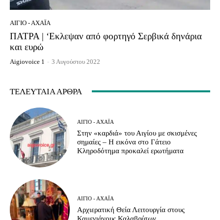
ΑΊΓΙΟ - ΑΧΑΪ́Α
ΠΑΤΡΑ | ‘Εκλεψαν από φορτηγό Σερβικά δηνάρια
και ευρώ
Aigiovoice 1
-
3 Αυγούστου 2022
ΤΕΛΕΥΤΑΊΑ ΆΡΘΡΑ
ΑΊΓΙΟ - ΑΧΑΪ́Α
Στην «καρδιά» του Αιγίου με σκισμένες
σημαίες – Η εικόνα στο Γάτειο
Κληροδότημα προκαλεί ερωτήματα
ΑΊΓΙΟ - ΑΧΑΪ́Α
Αρχιερατική Θεία Λειτουργία στους
Καμενιάνους Καλαβρύτων