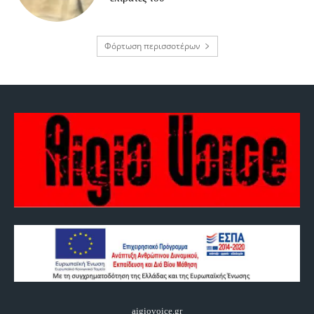
Φόρτωση περισσοτέρων
aigiovoice.gr