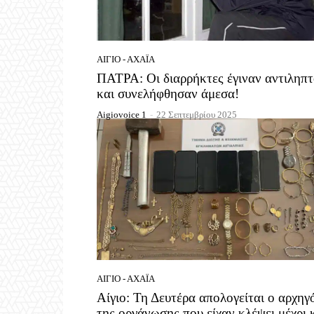
ΑΊΓΙΟ - ΑΧΑΪ́Α
ΠΑΤΡΑ: Οι διαρρήκτες έγιναν αντιληπτ
και συνελήφθησαν άμεσα!
Aigiovoice 1
-
22 Σεπτεμβρίου 2025
ΑΊΓΙΟ - ΑΧΑΪ́Α
Αίγιο: Τη Δευτέρα απολογείται ο αρχηγ
της οργάνωσης που είχαν κλέψει μέχρι 