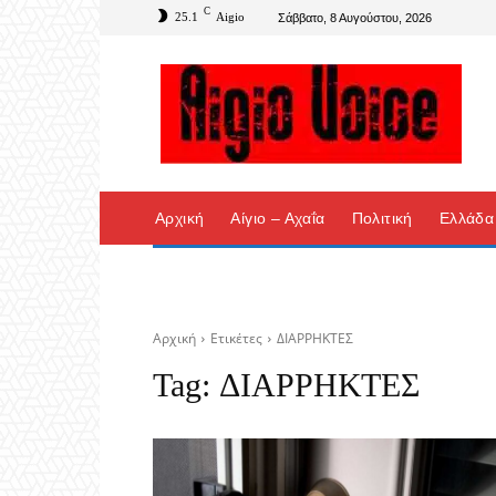
C
25.1
Aigio
Σάββατο, 8 Αυγούστου, 2026
Αρχική
Αίγιο – Αχαΐα
Πολιτική
Ελλάδα
Αρχική
Ετικέτες
ΔΙΑΡΡΗΚΤΕΣ
Tag:
ΔΙΑΡΡΗΚΤΕΣ