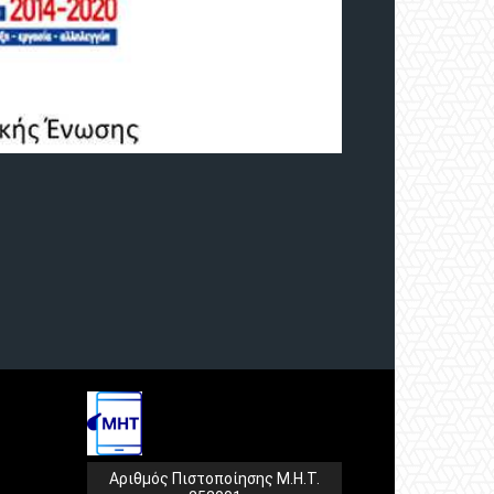
Αριθμός Πιστοποίησης Μ.Η.Τ.