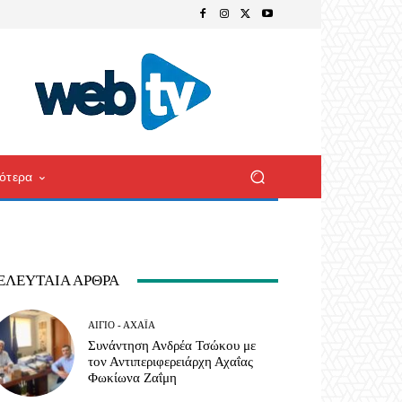
ότερα
ΕΛΕΥΤΑΊΑ ΆΡΘΡΑ
ΑΊΓΙΟ - ΑΧΑΪ́Α
Συνάντηση Ανδρέα Τσώκου με
τον Αντιπεριφερειάρχη Αχαΐας
Φωκίωνα Ζαΐμη