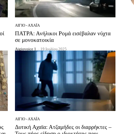
ΑΊΓΙΟ - ΑΧΑΪ́Α
οί
ΠΑΤΡΑ: Ανήλικοι Ρομά εισέβαλαν νύχτα
σε μονοκατοικία
Aigiovoice 1
-
19 Ιουλίου 2025
ΑΊΓΙΟ - ΑΧΑΪ́Α
ός
Δυτική Αχαϊα: Ατζαμήδες οι διαρρήκτες –
και
Τους πήρε είδηση ο ιδιοκτήτης πριν