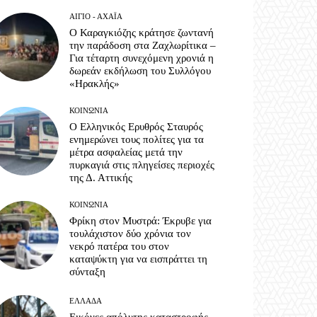
ΑΊΓΙΟ - ΑΧΑΪ́Α
Ο Καραγκιόζης κράτησε ζωντανή
την παράδοση στα Ζαχλωρίτικα –
Για τέταρτη συνεχόμενη χρονιά η
δωρεάν εκδήλωση του Συλλόγου
«Ηρακλής»
ΚΟΙΝΩΝΊΑ
Ο Ελληνικός Ερυθρός Σταυρός
ενημερώνει τους πολίτες για τα
μέτρα ασφαλείας μετά την
πυρκαγιά στις πληγείσες περιοχές
της Δ. Αττικής
ΚΟΙΝΩΝΊΑ
Φρίκη στον Μυστρά: Έκρυβε για
τουλάχιστον δύο χρόνια τον
νεκρό πατέρα του στον
καταψύκτη για να εισπράττει τη
σύνταξη
ΕΛΛΆΔΑ