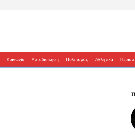
Κοινωνία
Αυτοδιοίκηση
Πολιτισμός
Αθλητικά
Περισσ
Τ