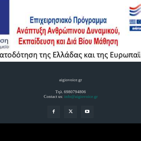
aigiovoice.gr
Τηλ. 6980794806
Contact us:
info@aigiovoice.gr