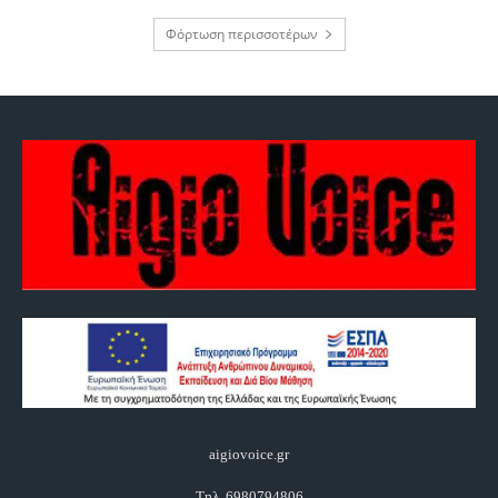
Φόρτωση περισσοτέρων
aigiovoice.gr
Τηλ. 6980794806