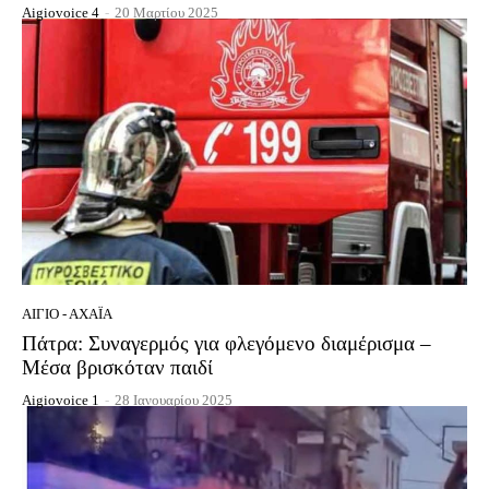
Aigiovoice 4
-
20 Μαρτίου 2025
ΑΊΓΙΟ - ΑΧΑΪ́Α
Πάτρα: Συναγερμός για φλεγόμενο διαμέρισμα –
Μέσα βρισκόταν παιδί
Aigiovoice 1
-
28 Ιανουαρίου 2025