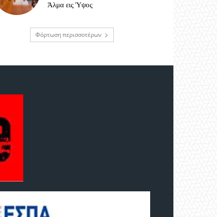
Άλμα εις Ύψος
Φόρτωση περισσοτέρων