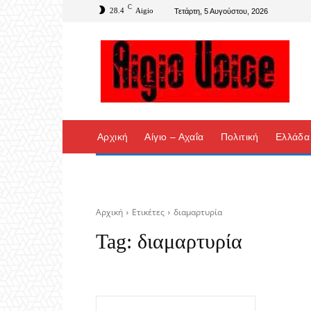
C
28.4
Aigio
Τετάρτη, 5 Αυγούστου, 2026
Αρχική
Αίγιο – Αχαΐα
Πολιτική
Ελλάδα
Αρχική
Ετικέτες
διαμαρτυρία
Tag:
διαμαρτυρία