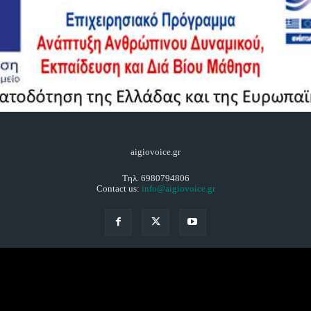
aigiovoice.gr
Τηλ. 6980794806
Contact us:
info@aigiovoice.gr