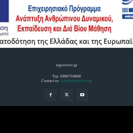
aigiovoice.gr
Τηλ. 6980794806
Contact us:
info@aigiovoice.gr