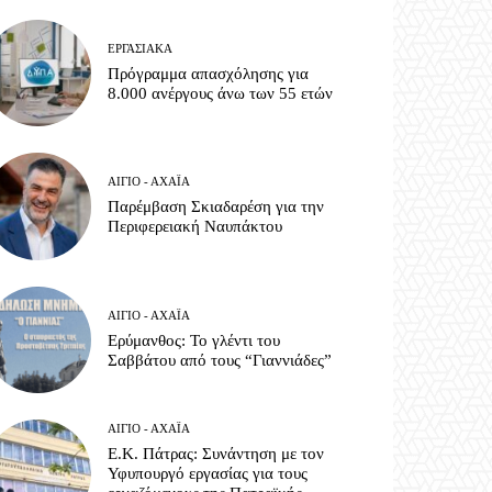
ΕΡΓΑΣΙΑΚΆ
Πρόγραμμα απασχόλησης για
8.000 ανέργους άνω των 55 ετών
ΑΊΓΙΟ - ΑΧΑΪ́Α
Παρέμβαση Σκιαδαρέση για την
Περιφερειακή Ναυπάκτου
ΑΊΓΙΟ - ΑΧΑΪ́Α
Ερύμανθος: Το γλέντι του
Σαββάτου από τους “Γιαννιάδες”
ΑΊΓΙΟ - ΑΧΑΪ́Α
Ε.Κ. Πάτρας: Συνάντηση με τον
Υφυπουργό εργασίας για τους