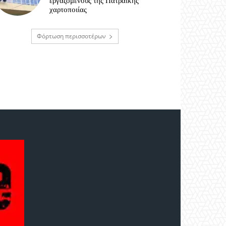
εργαζόμενους της Πατραϊκής
χαρτοποιίας
Φόρτωση περισσοτέρων