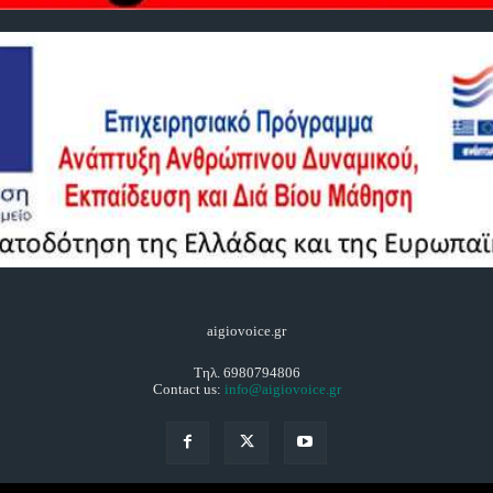
aigiovoice.gr
Τηλ. 6980794806
Contact us:
info@aigiovoice.gr