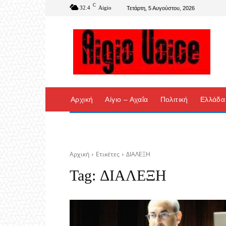
C
32.4
Aigio
Τετάρτη, 5 Αυγούστου, 2026
Αρχική
Αίγιο – Αχαΐα
Πολιτική
Ελλάδα
Αρχική
Ετικέτες
ΔΙΑΛΕΞΗ
Tag:
ΔΙΑΛΕΞΗ