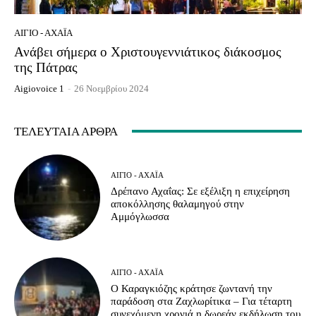
ΑΊΓΙΟ - ΑΧΑΪ́Α
Ανάβει σήμερα ο Χριστουγεννιάτικος διάκοσμος
της Πάτρας
Aigiovoice 1
-
26 Νοεμβρίου 2024
ΤΕΛΕΥΤΑΊΑ ΆΡΘΡΑ
ΑΊΓΙΟ - ΑΧΑΪ́Α
Δρέπανο Αχαΐας: Σε εξέλιξη η επιχείρηση
αποκόλλησης θαλαμηγού στην
Αμμόγλωσσα
ΑΊΓΙΟ - ΑΧΑΪ́Α
Ο Καραγκιόζης κράτησε ζωντανή την
παράδοση στα Ζαχλωρίτικα – Για τέταρτη
συνεχόμενη χρονιά η δωρεάν εκδήλωση του