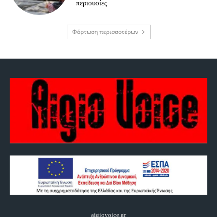
περιουσίες
Φόρτωση περισσοτέρων
aigiovoice.gr