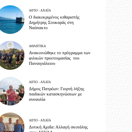
ΑΊΓΙΟ - ΑΧΑΪ́Α
Ο διακεκριμένος κιθαριστής
Δημήτρης Σουκαράς στη
Ναύπακτο
ΑΘΛΗΤΙΚΆ
Ανακοινώθηκε το πρόγραμμα των
φιλικών προετοιμασίας του
Παναιγιάλειου
ΑΊΓΙΟ - ΑΧΑΪ́Α
Δήμος Πατρέων: Γιορτή λήξης
παιδικών κατασκηνώσεων με
συναυλία
ΑΊΓΙΟ - ΑΧΑΪ́Α
Δυτική Αχαΐα: Αλλαγή σκυτάλης