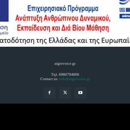
aigiovoice.gr
Τηλ. 6980794806
Contact us:
info@aigiovoice.gr