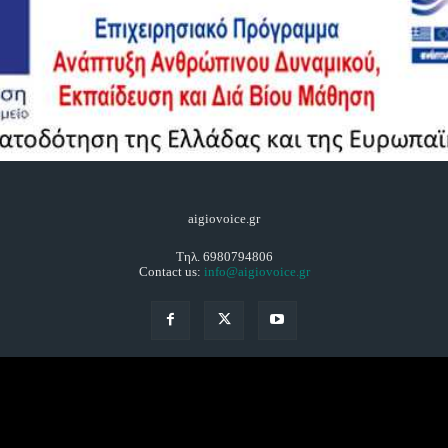
aigiovoice.gr
Τηλ. 6980794806
Contact us:
info@aigiovoice.gr