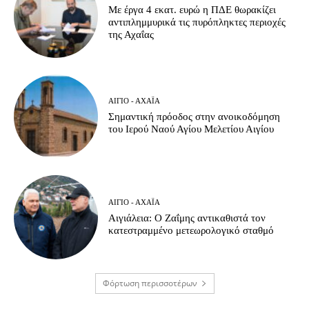
Με έργα 4 εκατ. ευρώ η ΠΔΕ θωρακίζει
αντιπλημμυρικά τις πυρόπληκτες περιοχές
της Αχαΐας
ΑΊΓΙΟ - ΑΧΑΪ́Α
Σημαντική πρόοδος στην ανοικοδόμηση
του Ιερού Ναού Αγίου Μελετίου Αιγίου
ΑΊΓΙΟ - ΑΧΑΪ́Α
Αιγιάλεια: O Ζαΐμης αντικαθιστά τον
κατεστραμμένο μετεωρολογικό σταθμό
Φόρτωση περισσοτέρων