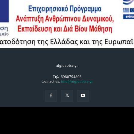
aigiovoice.gr
Τηλ. 6980794806
Contact us:
info@aigiovoice.gr