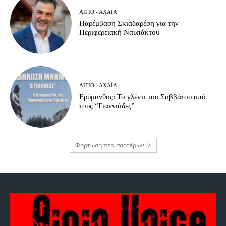
ΑΊΓΙΟ - ΑΧΑΪ́Α
Παρέμβαση Σκιαδαρέση για την
Περιφερειακή Ναυπάκτου
ΑΊΓΙΟ - ΑΧΑΪ́Α
Ερύμανθος: Το γλέντι του Σαββάτου από
τους “Γιαννιάδες”
Φόρτωση περισσοτέρων