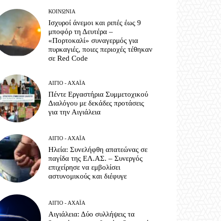
ΚΟΙΝΩΝΊΑ
Ισχυροί άνεμοι και ριπές έως 9
μποφόρ τη Δευτέρα –
«Πορτοκαλί» συναγερμός για
πυρκαγιές, ποιες περιοχές τέθηκαν
σε Red Code
ΑΊΓΙΟ - ΑΧΑΪ́Α
Πέντε Εργαστήρια Συμμετοχικού
Διαλόγου με δεκάδες προτάσεις
για την Αιγιάλεια
ΑΊΓΙΟ - ΑΧΑΪ́Α
Ηλεία: Συνελήφθη απατεώνας σε
παγίδα της ΕΛ.ΑΣ. – Συνεργός
επιχείρησε να εμβολίσει
αστυνομικούς και διέφυγε
ΑΊΓΙΟ - ΑΧΑΪ́Α
Αιγιάλεια: Δύο συλλήψεις τα