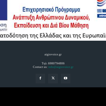
aigiovoice.gr
Τηλ. 6980794806
Contact us:
info@aigiovoice.gr