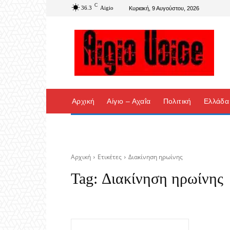
C
36.3
Aigio
Κυριακή, 9 Αυγούστου, 2026
Αρχική
Αίγιο – Αχαΐα
Πολιτική
Ελλάδα
Αρχική
Ετικέτες
Διακίνηση ηρωίνης
Tag:
Διακίνηση ηρωίνης