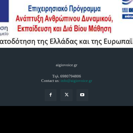
aigiovoice.gr
Τηλ. 6980794806
Contact us:
info@aigiovoice.gr