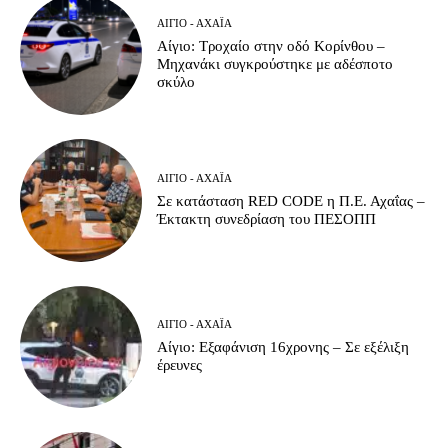
ΑΊΓΙΟ - ΑΧΑΪ́Α
Αίγιο: Τροχαίο στην οδό Κορίνθου –
Μηχανάκι συγκρούστηκε με αδέσποτο
σκύλο
ΑΊΓΙΟ - ΑΧΑΪ́Α
Σε κατάσταση RED CODE η Π.Ε. Αχαΐας –
Έκτακτη συνεδρίαση του ΠΕΣΟΠΠ
ΑΊΓΙΟ - ΑΧΑΪ́Α
Αίγιο: Εξαφάνιση 16χρονης – Σε εξέλιξη
έρευνες