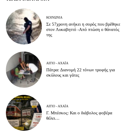
ΚΟΙΝΩΝΊΑ
Σε 57χρονη ανήκει η σορός που βρέθηκε
στον Λυκαβηττό -Από πτώση ο θάνατός
της
ΑΊΓΙΟ - ΑΧΑΪ́Α
Πάτρα: Διανομή 22 τόνων τροφής για
σκύλους και γάτες
ΑΊΓΙΟ - ΑΧΑΪ́Α
Γ. Μπέσκος: Και ο διάβολος φοβέρα
θέλει…