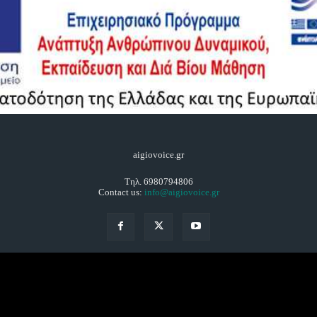
aigiovoice.gr
Τηλ. 6980794806
Contact us:
info@aigiovoice.gr