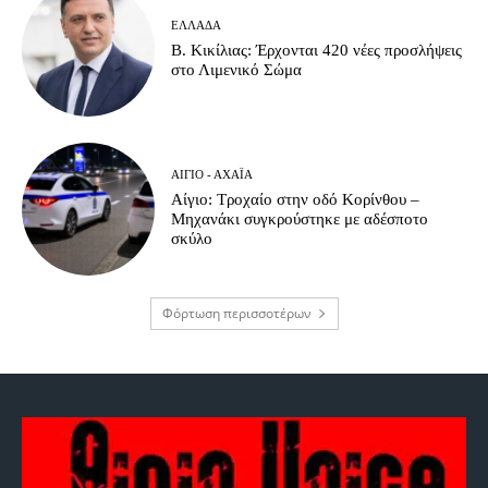
ΕΛΛΆΔΑ
Β. Κικίλιας: Έρχονται 420 νέες προσλήψεις
στο Λιμενικό Σώμα
ΑΊΓΙΟ - ΑΧΑΪ́Α
Αίγιο: Τροχαίο στην οδό Κορίνθου –
Μηχανάκι συγκρούστηκε με αδέσποτο
σκύλο
Φόρτωση περισσοτέρων