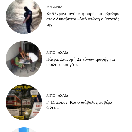
ΚΟΙΝΩΝΊΑ
Σε 57χρονη ανήκει η σορός που βρέθηκε
στον Λυκαβηττό -Από πτώση ο θάνατός
της
ΑΊΓΙΟ - ΑΧΑΪ́Α
Πάτρα: Διανομή 22 τόνων τροφής για
σκύλους και γάτες
ΑΊΓΙΟ - ΑΧΑΪ́Α
Γ. Μπέσκος: Και ο διάβολος φοβέρα
θέλει…