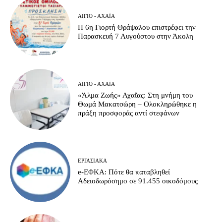
ΑΊΓΙΟ - ΑΧΑΪ́Α
Η 6η Γιορτή Θράψαλου επιστρέφει την
Παρασκευή 7 Αυγούστου στην Άκολη
ΑΊΓΙΟ - ΑΧΑΪ́Α
«Άλμα Ζωής» Αχαΐας: Στη μνήμη του
Θωμά Μακατσώρη – Ολοκληρώθηκε η
πράξη προσφοράς αντί στεφάνων
ΕΡΓΑΣΙΑΚΆ
e-ΕΦΚΑ: Πότε θα καταβληθεί
Αδειοδωρόσημο σε 91.455 οικοδόμους