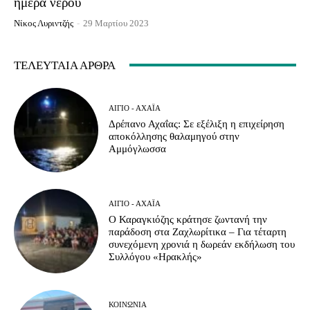
ημέρα νερού
Νίκος Λυριντζής
-
29 Μαρτίου 2023
ΤΕΛΕΥΤΑΊΑ ΆΡΘΡΑ
ΑΊΓΙΟ - ΑΧΑΪ́Α
Δρέπανο Αχαΐας: Σε εξέλιξη η επιχείρηση
αποκόλλησης θαλαμηγού στην
Αμμόγλωσσα
ΑΊΓΙΟ - ΑΧΑΪ́Α
Ο Καραγκιόζης κράτησε ζωντανή την
παράδοση στα Ζαχλωρίτικα – Για τέταρτη
συνεχόμενη χρονιά η δωρεάν εκδήλωση του
Συλλόγου «Ηρακλής»
ΚΟΙΝΩΝΊΑ