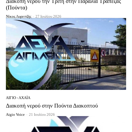
Διακοπή νερού την Τρίτη στην Παραλία Τράπεζας
(Πούντα)
Νίκος Λυριντζής
-
27 Ιουλίου 2026
ΑΊΓΙΟ - ΑΧΑΪ́Α
Διακοπή νερού στην Πούντα Διακοπτού
Aigio Voice
-
21 Ιουλίου 2026