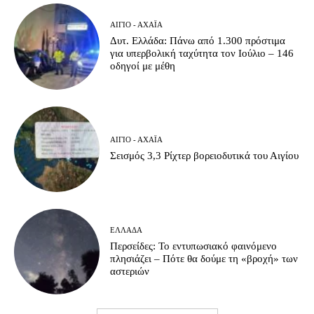
ΑΊΓΙΟ - ΑΧΑΪ́Α
Δυτ. Ελλάδα: Πάνω από 1.300 πρόστιμα
για υπερβολική ταχύτητα τον Ιούλιο – 146
οδηγοί με μέθη
ΑΊΓΙΟ - ΑΧΑΪ́Α
Σεισμός 3,3 Ρίχτερ βορειοδυτικά του Αιγίου
ΕΛΛΆΔΑ
Περσείδες: Το εντυπωσιακό φαινόμενο
πλησιάζει – Πότε θα δούμε τη «βροχή» των
αστεριών