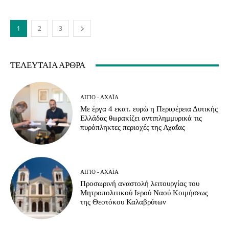
1
2
3
ΤΕΛΕΥΤΑΊΑ ΆΡΘΡΑ
ΑΊΓΙΟ - ΑΧΑΪ́Α
Με έργα 4 εκατ. ευρώ η Περιφέρεια Δυτικής
Ελλάδας θωρακίζει αντιπλημμυρικά τις
πυρόπληκτες περιοχές της Αχαΐας
ΑΊΓΙΟ - ΑΧΑΪ́Α
Προσωρινή αναστολή λειτουργίας του
Μητροπολιτικού Ιερού Ναού Κοιμήσεως
της Θεοτόκου Καλαβρύτων