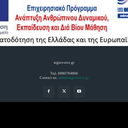
aigiovoice.gr
Τηλ. 6980794806
Contact us:
info@aigiovoice.gr