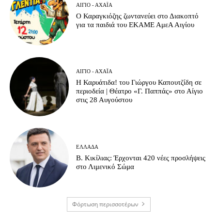
ΑΊΓΙΟ - ΑΧΑΪ́Α
Ο Καραγκιόζης ζωντανεύει στο Διακοπτό
για τα παιδιά του ΕΚΑΜΕ ΑμεΑ Αιγίου
ΑΊΓΙΟ - ΑΧΑΪ́Α
Η Καρυάτιδα! του Γιώργου Καπουτζίδη σε
περιοδεία | Θέατρο «Γ. Παππάς» στο Αίγιο
στις 28 Αυγούστου
ΕΛΛΆΔΑ
Β. Κικίλιας: Έρχονται 420 νέες προσλήψεις
στο Λιμενικό Σώμα
Φόρτωση περισσοτέρων