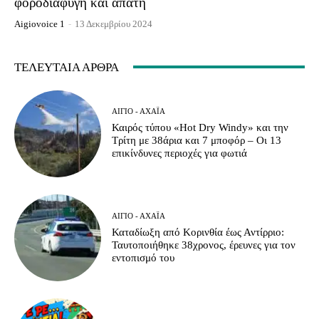
φοροδιαφυγή και απάτη
Aigiovoice 1
-
13 Δεκεμβρίου 2024
ΤΕΛΕΥΤΑΊΑ ΆΡΘΡΑ
ΑΊΓΙΟ - ΑΧΑΪ́Α
Καιρός τύπου «Hot Dry Windy» και την
Τρίτη με 38άρια και 7 μποφόρ – Οι 13
επικίνδυνες περιοχές για φωτιά
ΑΊΓΙΟ - ΑΧΑΪ́Α
Καταδίωξη από Κορινθία έως Αντίρριο:
Ταυτοποιήθηκε 38χρονος, έρευνες για τον
εντοπισμό του