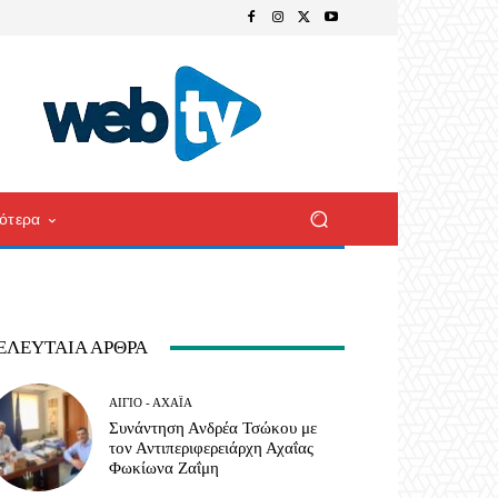
ότερα
ΕΛΕΥΤΑΊΑ ΆΡΘΡΑ
ΑΊΓΙΟ - ΑΧΑΪ́Α
Συνάντηση Ανδρέα Τσώκου με
τον Αντιπεριφερειάρχη Αχαΐας
Φωκίωνα Ζαΐμη