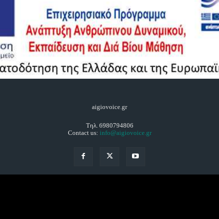
aigiovoice.gr
Τηλ. 6980794806
Contact us:
info@aigiovoice.gr