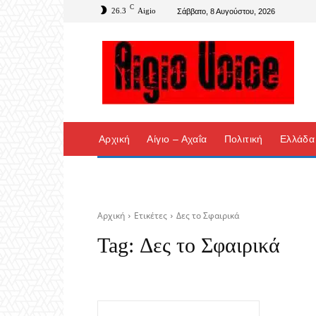
C
26.3
Aigio
Σάββατο, 8 Αυγούστου, 2026
Αρχική
Αίγιο – Αχαΐα
Πολιτική
Ελλάδα
Αρχική
Ετικέτες
Δες το Σφαιρικά
Tag:
Δες το Σφαιρικά