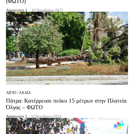
(ΦΩΤΟ)
Aigiovoice 1
-
10 Νοεμβρίου 2025
ΑΊΓΙΟ - ΑΧΑΪ́Α
Πάτρα: Κατέρρευσε πεύκο 15 μέτρων στην Πλατεία
Όλγας – ΦΩΤΟ
Aigiovoice 1
-
6 Οκτωβρίου 2025