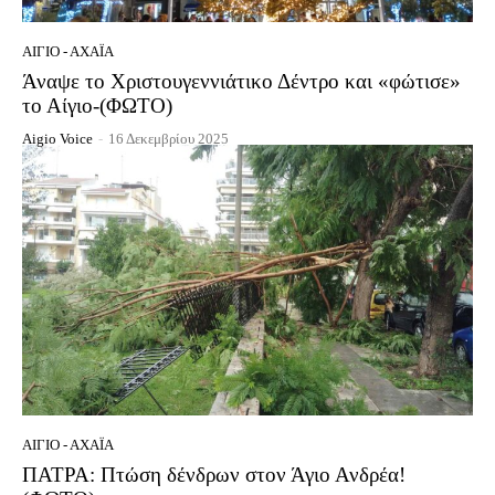
ΑΊΓΙΟ - ΑΧΑΪ́Α
Άναψε το Χριστουγεννιάτικο Δέντρο και «φώτισε»
το Αίγιο-(ΦΩΤΟ)
Aigio Voice
-
16 Δεκεμβρίου 2025
ΑΊΓΙΟ - ΑΧΑΪ́Α
ΠΑΤΡΑ: Πτώση δένδρων στον Άγιο Ανδρέα!