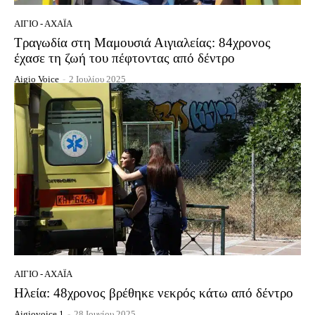
ΑΊΓΙΟ - ΑΧΑΪ́Α
Τραγωδία στη Μαμουσιά Αιγιαλείας: 84χρονος
έχασε τη ζωή του πέφτοντας από δέντρο
Aigio Voice
-
2 Ιουλίου 2025
ΑΊΓΙΟ - ΑΧΑΪ́Α
Ηλεία: 48χρονος βρέθηκε νεκρός κάτω από δέντρο
Aigiovoice 1
-
28 Ιουνίου 2025