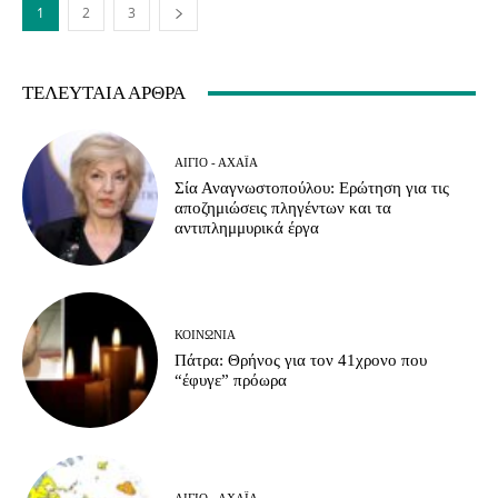
1
2
3
ΤΕΛΕΥΤΑΊΑ ΆΡΘΡΑ
ΑΊΓΙΟ - ΑΧΑΪ́Α
Σία Αναγνωστοπούλου: Ερώτηση για τις
αποζημιώσεις πληγέντων και τα
αντιπλημμυρικά έργα
ΚΟΙΝΩΝΊΑ
Πάτρα: Θρήνος για τον 41χρονο που
“έφυγε” πρόωρα
ΑΊΓΙΟ - ΑΧΑΪ́Α