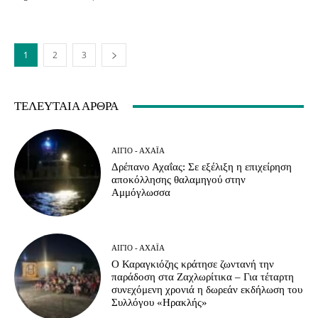
1
2
3
ΤΕΛΕΥΤΑΊΑ ΆΡΘΡΑ
ΑΊΓΙΟ - ΑΧΑΪ́Α
Δρέπανο Αχαΐας: Σε εξέλιξη η επιχείρηση
αποκόλλησης θαλαμηγού στην
Αμμόγλωσσα
ΑΊΓΙΟ - ΑΧΑΪ́Α
Ο Καραγκιόζης κράτησε ζωντανή την
παράδοση στα Ζαχλωρίτικα – Για τέταρτη
συνεχόμενη χρονιά η δωρεάν εκδήλωση του
Συλλόγου «Ηρακλής»