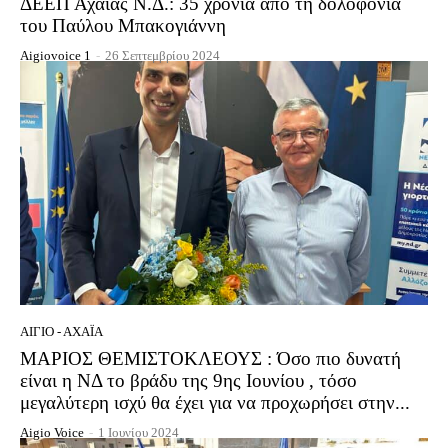
ΔΕΕΠ Αχαΐας Ν.Δ.: 35 χρόνια από τη δολοφονία
του Παύλου Μπακογιάννη
Aigiovoice 1
-
26 Σεπτεμβρίου 2024
ΑΊΓΙΟ - ΑΧΑΪ́Α
ΜΑΡΙΟΣ ΘΕΜΙΣΤΟΚΛΕΟΥΣ : Όσο πιο δυνατή
είναι η ΝΔ το βράδυ της 9ης Ιουνίου , τόσο
μεγαλύτερη ισχύ θα έχει για να προχωρήσει στην...
Aigio Voice
-
1 Ιουνίου 2024