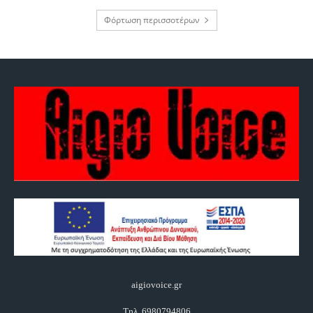
Φόρτωση περισσοτέρων
aigiovoice.gr
Τηλ. 6980794806