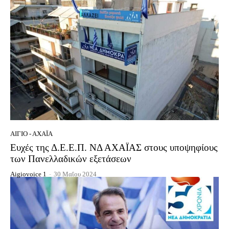
ΑΊΓΙΟ - ΑΧΑΪ́Α
Ευχές της Δ.Ε.Ε.Π. ΝΔ ΑΧΑΪΑΣ στους υποψηφίους
των Πανελλαδικών εξετάσεων
Aigiovoice 1
-
30 Μαΐου 2024