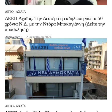
ΑΊΓΙΟ - ΑΧΑΪ́Α
ΔΕΕΠ Αχαϊας: Την Δευτέρα η εκδήλωση για τα 50
χρόνια Ν.Δ. με την Ντόρα Μπακογιάννη (Δείτε την
πρόσκληση)
Aigiovoice 1
-
2 Οκτωβρίου 2024
ΑΊΓΙΟ - ΑΧΑΪ́Α