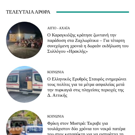
ΤΕΛΕΥΤΑΊΑ ΆΡΘΡΑ
ΑΊΓΙΟ - ΑΧΑΪ́Α
Ο Καραγκιόζης κράτησε ζωντανή την
παράδοση στα Ζαχλωρίτικα – Για τέταρτη
συνεχόμενη χρονιά η δωρεάν εκδήλωση του
Συλλόγου «Ηρακλής»
ΚΟΙΝΩΝΊΑ
Ο Ελληνικός Ερυθρός Σταυρός ενημερώνει
τους πολίτες για τα μέτρα ασφαλείας μετά
την πυρκαγιά στις πληγείσες περιοχές της
Δ. Αττικής
ΚΟΙΝΩΝΊΑ
Φρίκη στον Μυστρά: Έκρυβε για
τουλάχιστον δύο χρόνια τον νεκρό πατέρα
του στον καταψύκτη για να εισπράττει τη