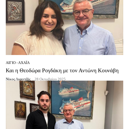
ΑΊΓΙΟ - ΑΧΑΪ́Α
Και η Θεοδώρα Ρογδάκη με τον Αντώνη Κουνάβη
Νίκος Λυριντζής
-
28 Οκτωβρίου 2025