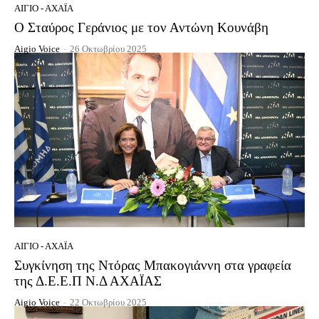
ΑΊΓΙΟ - ΑΧΑΪ́Α
Ο Σταύρος Γεράνιος με τον Αντώνη Κουνάβη
Aigio Voice
-
26 Οκτωβρίου 2025
ΑΊΓΙΟ - ΑΧΑΪ́Α
Συγκίνηση της Ντόρας Μπακογιάννη στα γραφεία
της Δ.Ε.Ε.Π Ν.Δ ΑΧΑΪΑΣ
Aigio Voice
-
22 Οκτωβρίου 2025