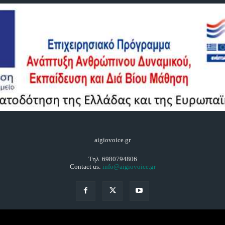
aigiovoice.gr
Τηλ. 6980794806
Contact us:
info@aigiovoice.gr