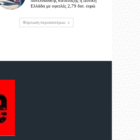
πανελλαδικής κατάταξης η Δυτική
Ελλάδα με οφειλές 2,79 δισ. ευρώ
Φόρτωση περισσοτέρων