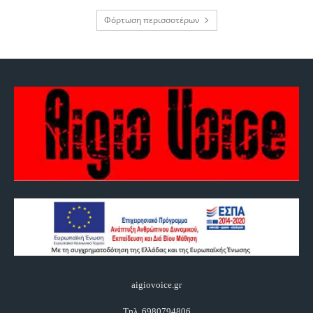
Φόρτωση περισσοτέρων
aigiovoice.gr
Τηλ. 6980794806