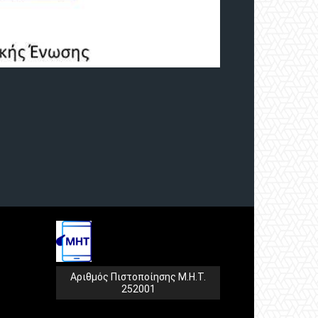
Αριθμός Πιστοποίησης Μ.Η.Τ.
252001