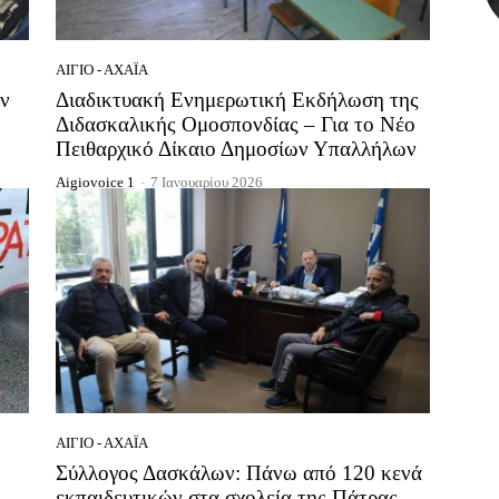
ΑΊΓΙΟ - ΑΧΑΪ́Α
ν
Διαδικτυακή Ενημερωτική Εκδήλωση της
Διδασκαλικής Ομοσπονδίας – Για το Νέο
Πειθαρχικό Δίκαιο Δημοσίων Υπαλλήλων
Aigiovoice 1
-
7 Ιανουαρίου 2026
ΑΊΓΙΟ - ΑΧΑΪ́Α
Σύλλογος Δασκάλων: Πάνω από 120 κενά
εκπαιδευτικών στα σχολεία της Πάτρας