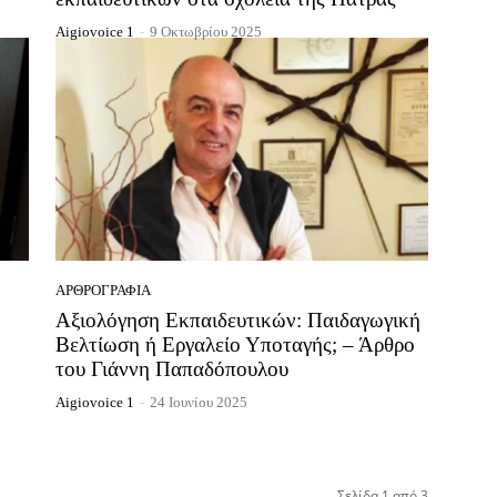
Aigiovoice 1
-
9 Οκτωβρίου 2025
ΑΡΘΡΟΓΡΑΦΊΑ
Αξιολόγηση Εκπαιδευτικών: Παιδαγωγική
Βελτίωση ή Εργαλείο Υποταγής; – Άρθρο
του Γιάννη Παπαδόπουλου
Aigiovoice 1
-
24 Ιουνίου 2025
Σελίδα 1 από 3