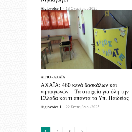
Aigiovoice 1
-
13 Οκτωβρίου 2025
ΑΊΓΙΟ - ΑΧΑΪ́Α
ΑΧΑΪΑ: 460 κενά δασκάλων και
νηπιαγωγών – Τα στοιχεία για όλη την
Ελλάδα και τι απαντά το Υπ. Παιδείας
Aigiovoice 1
-
22 Σεπτεμβρίου 2025
1
2
3