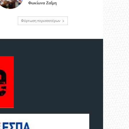
Φωκίωνα Ζαΐμη
Φόρτωση περισσοτέρων