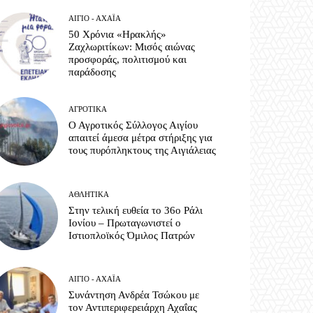
ΑΊΓΙΟ - ΑΧΑΪ́Α
50 Χρόνια «Ηρακλής»
Ζαχλωριτίκων: Μισός αιώνας
προσφοράς, πολιτισμού και
παράδοσης
ΑΓΡΟΤΙΚΆ
Ο Αγροτικός Σύλλογος Αιγίου
απαιτεί άμεσα μέτρα στήριξης για
τους πυρόπληκτους της Αιγιάλειας
ΑΘΛΗΤΙΚΆ
Στην τελική ευθεία το 36ο Ράλι
Ιονίου – Πρωταγωνιστεί ο
Ιστιοπλοϊκός Όμιλος Πατρών
ΑΊΓΙΟ - ΑΧΑΪ́Α
Συνάντηση Ανδρέα Τσώκου με
τον Αντιπεριφερειάρχη Αχαΐας