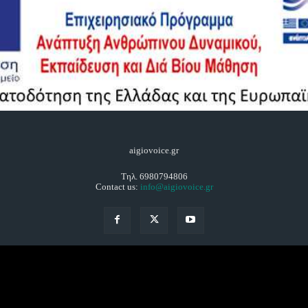
aigiovoice.gr
Τηλ. 6980794806
Contact us:
info@aigiovoice.gr