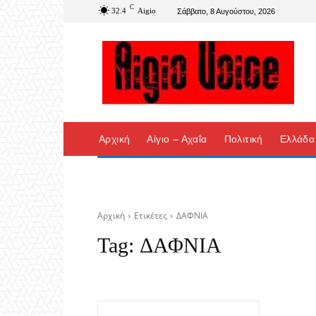
C
32.4
Aigio
Σάββατο, 8 Αυγούστου, 2026
Αρχική
Αίγιο – Αχαΐα
Πολιτική
Ελλάδα
Αρχική
Ετικέτες
ΔΑΦΝΙΑ
Tag:
ΔΑΦΝΙΑ