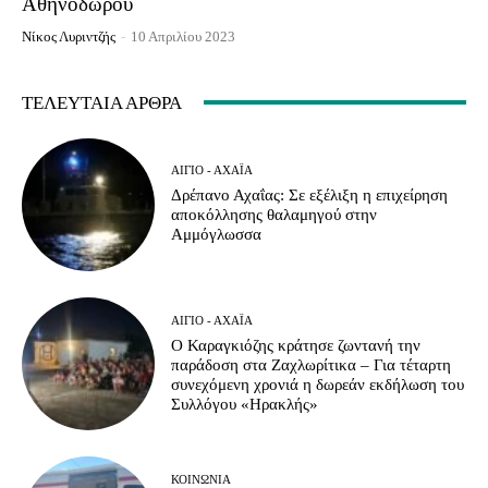
Αθηνόδωρου
Νίκος Λυριντζής
-
10 Απριλίου 2023
ΤΕΛΕΥΤΑΊΑ ΆΡΘΡΑ
ΑΊΓΙΟ - ΑΧΑΪ́Α
Δρέπανο Αχαΐας: Σε εξέλιξη η επιχείρηση
αποκόλλησης θαλαμηγού στην
Αμμόγλωσσα
ΑΊΓΙΟ - ΑΧΑΪ́Α
Ο Καραγκιόζης κράτησε ζωντανή την
παράδοση στα Ζαχλωρίτικα – Για τέταρτη
συνεχόμενη χρονιά η δωρεάν εκδήλωση του
Συλλόγου «Ηρακλής»
ΚΟΙΝΩΝΊΑ