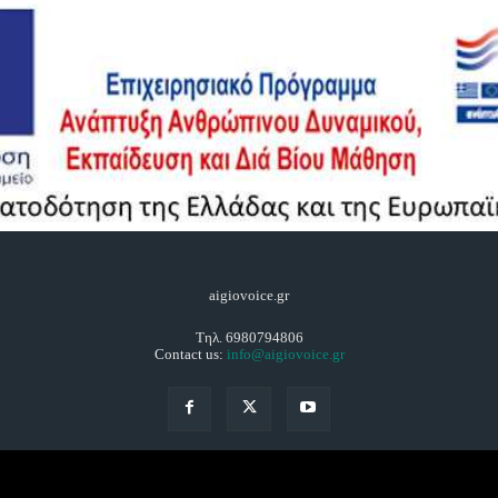
aigiovoice.gr
Τηλ. 6980794806
Contact us:
info@aigiovoice.gr