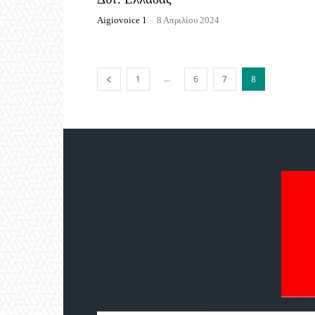
Aigiovoice 1
-
8 Απριλίου 2024
...
1
6
7
8