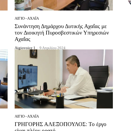
ΑΊΓΙΟ - ΑΧΑΪ́Α
Συνάντηση Δημάρχου Δυτικής Αχαΐας με
τον Διοικητή Πυροσβεστικών Υπηρεσιών
Αχαΐας
Aigiovoice 1
-
9 Απριλίου 2024
ΑΊΓΙΟ - ΑΧΑΪ́Α
ΓΡΗΓΟΡΗΣ ΑΛΕΞΟΠΟΥΛΟΣ: Το έργο
είναι πλέον ορατό