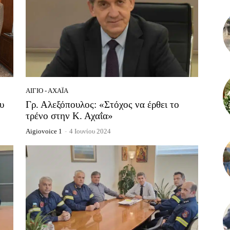
ΑΊΓΙΟ - ΑΧΑΪ́Α
υ
Γρ. Αλεξόπουλος: «Στόχος να έρθει το
τρένο στην Κ. Αχαΐα»
Aigiovoice 1
-
4 Ιουνίου 2024