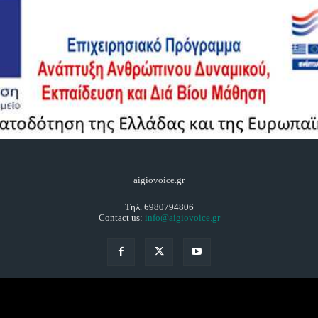
aigiovoice.gr
Τηλ. 6980794806
Contact us:
info@aigiovoice.gr