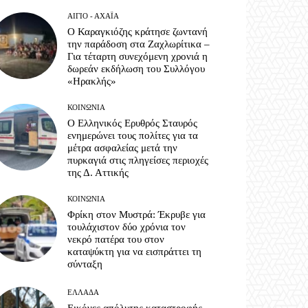
ΑΊΓΙΟ - ΑΧΑΪ́Α
Ο Καραγκιόζης κράτησε ζωντανή
την παράδοση στα Ζαχλωρίτικα –
Για τέταρτη συνεχόμενη χρονιά η
δωρεάν εκδήλωση του Συλλόγου
«Ηρακλής»
ΚΟΙΝΩΝΊΑ
Ο Ελληνικός Ερυθρός Σταυρός
ενημερώνει τους πολίτες για τα
μέτρα ασφαλείας μετά την
πυρκαγιά στις πληγείσες περιοχές
της Δ. Αττικής
ΚΟΙΝΩΝΊΑ
Φρίκη στον Μυστρά: Έκρυβε για
τουλάχιστον δύο χρόνια τον
νεκρό πατέρα του στον
καταψύκτη για να εισπράττει τη
σύνταξη
ΕΛΛΆΔΑ