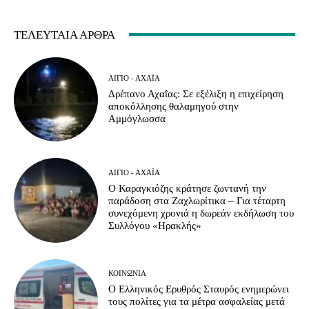
ΤΕΛΕΥΤΑΊΑ ΆΡΘΡΑ
ΑΊΓΙΟ - ΑΧΑΪ́Α
Δρέπανο Αχαΐας: Σε εξέλιξη η επιχείρηση
αποκόλλησης θαλαμηγού στην
Αμμόγλωσσα
ΑΊΓΙΟ - ΑΧΑΪ́Α
Ο Καραγκιόζης κράτησε ζωντανή την
παράδοση στα Ζαχλωρίτικα – Για τέταρτη
συνεχόμενη χρονιά η δωρεάν εκδήλωση του
Συλλόγου «Ηρακλής»
ΚΟΙΝΩΝΊΑ
Ο Ελληνικός Ερυθρός Σταυρός ενημερώνει
τους πολίτες για τα μέτρα ασφαλείας μετά