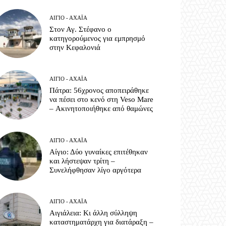
ΑΊΓΙΟ - ΑΧΑΪ́Α
Στον Αγ. Στέφανο ο
κατηγορούμενος για εμπρησμό
στην Κεφαλονιά
ΑΊΓΙΟ - ΑΧΑΪ́Α
Πάτρα: 56χρονος αποπειράθηκε
να πέσει στο κενό στη Veso Mare
– Ακινητοποιήθηκε από θαμώνες
ΑΊΓΙΟ - ΑΧΑΪ́Α
Αίγιο: Δύο γυναίκες επιτέθηκαν
και λήστεψαν τρίτη –
Συνελήφθησαν λίγο αργότερα
ΑΊΓΙΟ - ΑΧΑΪ́Α
Αιγιάλεια: Κι άλλη σύλληψη
καταστηματάρχη για διατάραξη –