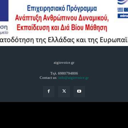
aigiovoice.gr
Τηλ. 6980794806
Contact us:
info@aigiovoice.gr