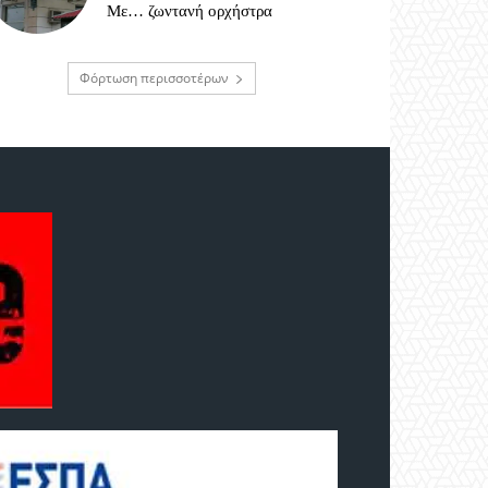
Με… ζωντανή ορχήστρα
Φόρτωση περισσοτέρων