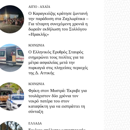
ΑΊΓΙΟ - ΑΧΑΪ́Α
Ο Καραγκιόζης κράτησε ζωντανή
την παράδοση στα Ζαχλωρίτικα –
Για τέταρτη συνεχόμενη χρονιά η
δωρεάν εκδήλωση του Συλλόγου
«Ηρακλής»
ΚΟΙΝΩΝΊΑ
Ο Ελληνικός Ερυθρός Σταυρός
ενημερώνει τους πολίτες για τα
μέτρα ασφαλείας μετά την
πυρκαγιά στις πληγείσες περιοχές
της Δ. Αττικής
ΚΟΙΝΩΝΊΑ
Φρίκη στον Μυστρά: Έκρυβε για
τουλάχιστον δύο χρόνια τον
νεκρό πατέρα του στον
καταψύκτη για να εισπράττει τη
σύνταξη
ΕΛΛΆΔΑ