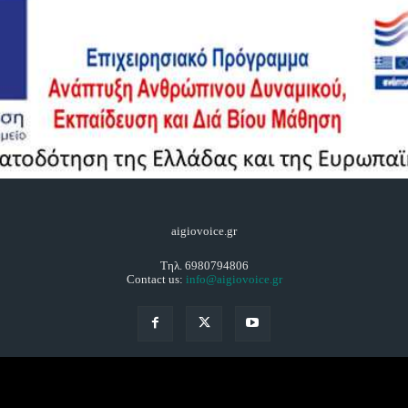
aigiovoice.gr
Τηλ. 6980794806
Contact us:
info@aigiovoice.gr