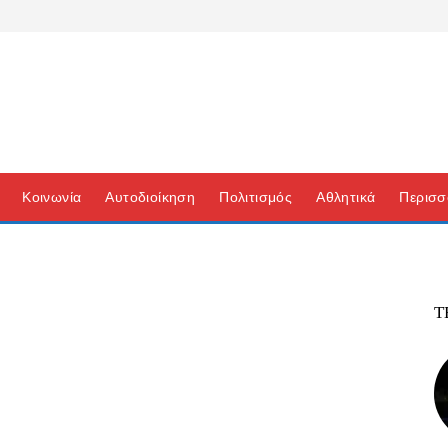
Κοινωνία
Αυτοδιοίκηση
Πολιτισμός
Αθλητικά
Περισσ
Τ