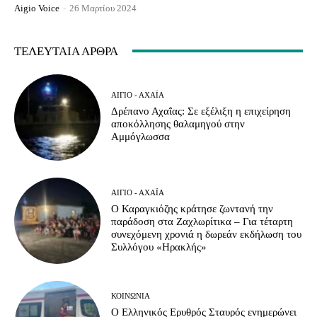
Aigio Voice
-
26 Μαρτίου 2024
ΤΕΛΕΥΤΑΊΑ ΆΡΘΡΑ
ΑΊΓΙΟ - ΑΧΑΪ́Α
Δρέπανο Αχαΐας: Σε εξέλιξη η επιχείρηση
αποκόλλησης θαλαμηγού στην
Αμμόγλωσσα
ΑΊΓΙΟ - ΑΧΑΪ́Α
Ο Καραγκιόζης κράτησε ζωντανή την
παράδοση στα Ζαχλωρίτικα – Για τέταρτη
συνεχόμενη χρονιά η δωρεάν εκδήλωση του
Συλλόγου «Ηρακλής»
ΚΟΙΝΩΝΊΑ
Ο Ελληνικός Ερυθρός Σταυρός ενημερώνει